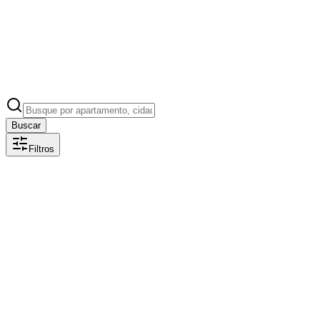
Buscar
Filtros
42
% OFF
1
ambiente
Kit Cozinha Provençal
🍽️ Cozinha com Lavanderia Integrada – Charme clássico com eficiên
fábrica, sem intermediários! ✅ Entrega e montagem inclusas para São
imediatas. ✅ Financiamento bancário disponível em até 24x! 📍 Visite
A partir de
R$ 5.500,00
R$ 7.854,00