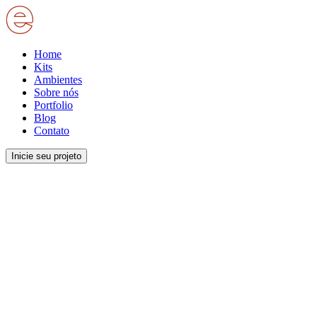
Home
Kits
Ambientes
Sobre nós
Portfolio
Blog
Contato
Inicie seu projeto
Toggle Sidebar
Home
Kits
Ambientes
Sobre nós
Portfolio
Blog
Contato
Inicie seu projeto