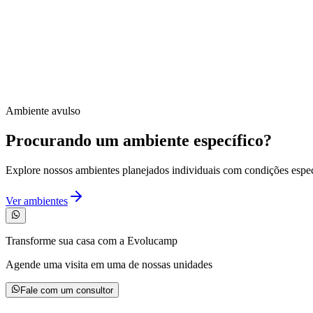
Kit Promoção 13.990 - 6 Ambientes
São 6 ambientes que unem praticidade e bom gosto: Cozinha, Lavander
mais ou para menos) 🚀 Direto de fábrica, sem intermediários! ✅ Ent
parcelamento. ✅ Valores válidos para entregas imediatas. ✅ Financiam
A partir de
R$ 13.990,00
R$ 19.990,00
Ambiente avulso
Procurando um ambiente específico?
Explore nossos ambientes planejados individuais com condições espec
Ver ambientes
Transforme sua casa com a Evolucamp
Agende uma visita em uma de nossas unidades
Fale com um consultor